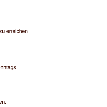
zu erreichen
onntags
en.