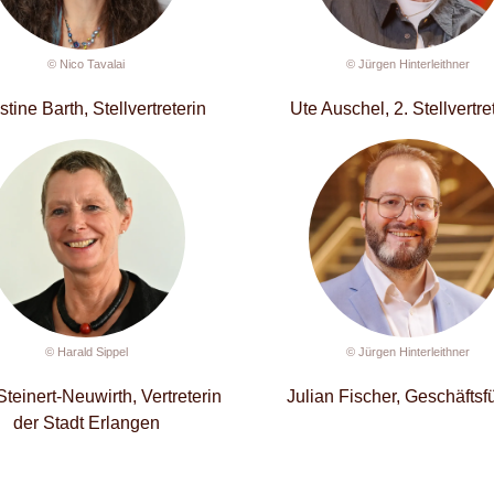
© Nico Tavalai
© Jürgen Hinterleithner
stine Barth, Stellvertreterin
Ute Auschel, 2. Stellvertre
© Harald Sippel
© Jürgen Hinterleithner
teinert-Neuwirth, Vertreterin
Julian Fischer, Geschäftsf
der Stadt Erlangen