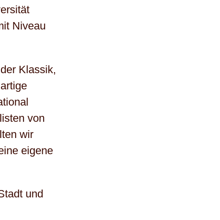
ersität
mit Niveau
der Klassik,
artige
tional
isten von
ten wir
eine eigene
Stadt und