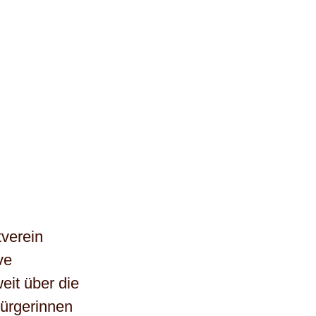
verein
ve
it über die
ürgerinnen