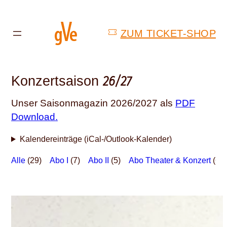
Zum
Inhalt
ZUM TICKET-SHOP
springen
26/27
Konzertsaison
Unser Saisonmagazin 2026/2027 als
PDF
Download.
Kalendereinträge (iCal-/Outlook-Kalender)
Alle
(29)
Abo I
(7)
Abo II
(5)
Abo Theater & Konzert
(6)
© Irene Russo und David de Haan